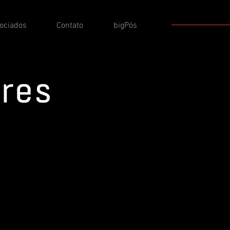
sociados
Contato
bigPós