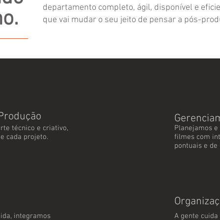
departamento completo, ágil, disponível e efici
no.
que vai mudar o seu jeito de pensar a pós-pro
-Produção
Gerencia
te técnico e criativo,
Planejamos e 
e cada projeto.
filmes com in
pontuais e de 
Organizaç
ida, integramos
A gente cuida