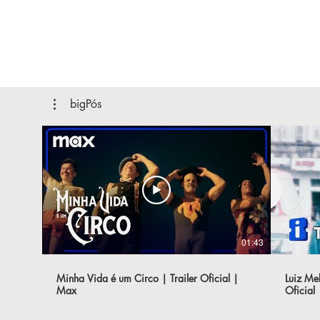
bigPós
01:43
Minha Vida é um Circo | Trailer Oficial |
Luiz Mel
Max
Oficial