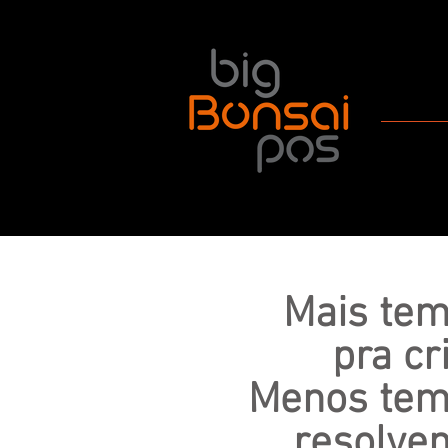
Mais te
pra cri
Menos te
resolve