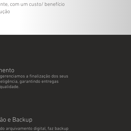
ente, com um custo/ benefício
dução
mento
gerenciamos a finalização dos seus
teligência, garantindo entregas
qualidade.
ão e Backup
 do arquivamento digital, faz backup