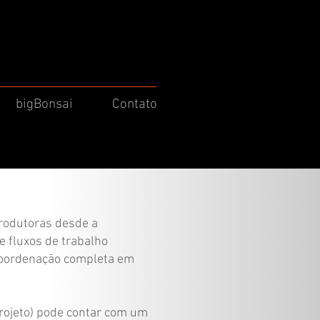
bigBonsai
Contato
rodutoras desde a
e fluxos de trabalho
 coordenação completa em
rojeto) pode contar com um