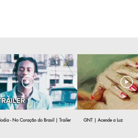
02:14
odia - No Coração do Brasil | Trailer
GNT | Acende a Luz