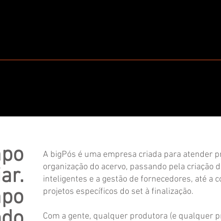
mpo
A bigPós é uma empresa criada para atender p
organização do acervo, passando pela criação d
ar.
inteligentes e a gestão de fornecedores, até a
mpo
projetos específicos do set à finalização.
ndo
Com a gente, qualquer produtora (e qualquer p